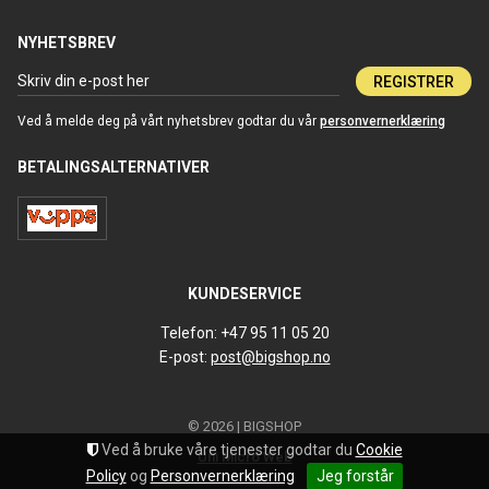
NYHETSBREV
REGISTRER
Ved å melde deg på vårt nyhetsbrev godtar du vår
personvernerklæring
BETALINGSALTERNATIVER
KUNDESERVICE
Telefon: +47 95 11 05 20
E-post:
post@bigshop.no
© 2026 | BIGSHOP
Ved å bruke våre tjenester godtar du
Cookie
Uni Micro Web
Policy
og
Personvernerklæring
Jeg forstår